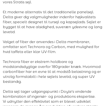
vores Stratis sejl.
Et moderne alternativ til det traditionelle panelsejl.
Delta giver dig valgmuligheder indenfor højkvalitets
fiber, specielt designet til tursejl og kapsejlads. Sejlet er
bygget til at have alsidighed, suveræn ydeevne og lang
levetid.
Valget af fiber der anvendes i Delta membraner,
omfatter sort Technora og Carbon, med mulighed for
hvid taffeta eller klar UV-film.
Technora fiber er ekstrem holdbare og
modstandsdygtige overfor 180grader knæk. Hvorimod
carbonfiber har en evne til at modstå belastning og er
utrolig formstabilt i hele sejlets levetid, og super UV
bestandig.
Delta sejl tager udgangspunkt i Doyle's vindende
kombination af ingeniør- og produktions ekspertise.
Vi udnytter den effektivitet som er blevet udviklet