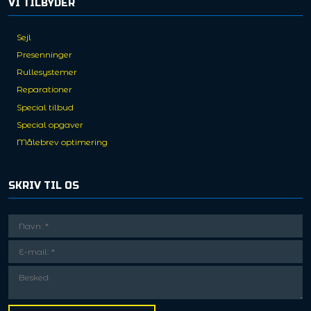
VI TILBYDER
Sejl
Presenninger
Rullesystemer
Reparationer
Special tilbud
Special opgaver
Målebrev optimering
SKRIV TIL OS