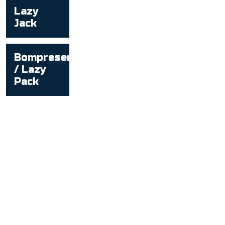
Lazy
Jack
Bompresenning
/ Lazy
Pack