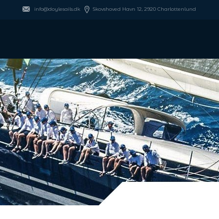
info@doylesails.dk
Skovshoved Havn 12, 2920 Charlottenlund