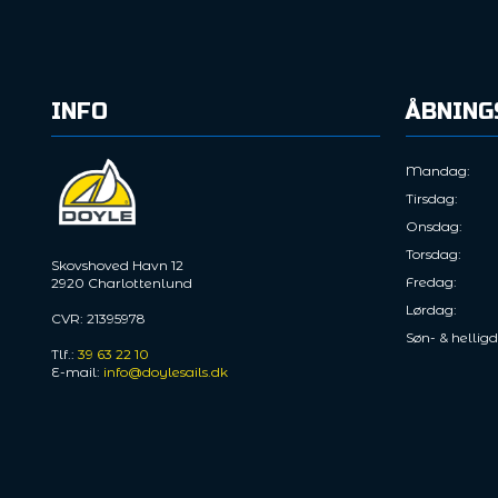
INFO
ÅBNING
Mandag​:
Tirsdag:
Onsdag:
Torsdag:
Skovshoved Havn 12
Fredag:
2920 Charlottenlund
Lørdag:
CVR: 21395978
Søn- & hellig
Tlf.:
39 63 22 10
E-mail:
info@doylesails.dk