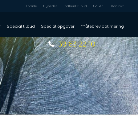
Forside
Nyheder
Indhent tilbud
Galleri
Kontakt
r
Special tilbud
Special opgaver
Målebrev optimering
39 63 22 10